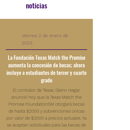
noticias
Viernes 2 de enero de
2023
La Fundación Texas Match the Promise
aumenta la concesión de becas; ahora
incluye a estudiantes de tercer y cuarto
grado
El contralor de Texas, Glenn Hegar,
anunció hoy que la Texas Match the
Promise FoundationSM otorgará becas
de hasta $2000 y subvenciones únicas
por valor de $3000 a precios actuales. Ya
se aceptan solicitudes para las becas de