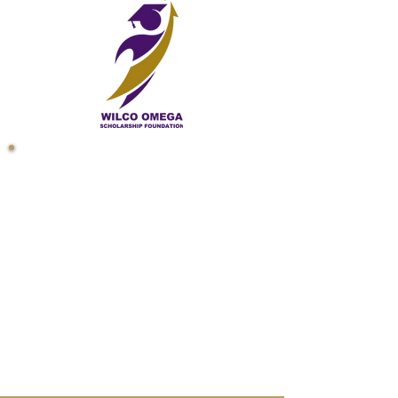
Bienvenido a WILCO OMEGA
Fundación de Becas
La Fundación de Becas Wilco
Omega es una organización sin
fines de lucro 501c (3) que
empodera a las comunidades
marginadas del condado de
Williamson y el centro de Texas.