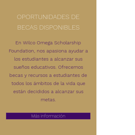
OPORTUNIDADES DE
BECAS DISPONIBLES
En Wilco Omega Scholarship
Foundation, nos apasiona ayudar a
los estudiantes a alcanzar sus
sueños educativos. Ofrecemos
becas y recursos a estudiantes de
todos los ámbitos de la vida que
están decididos a alcanzar sus
metas.
Más información