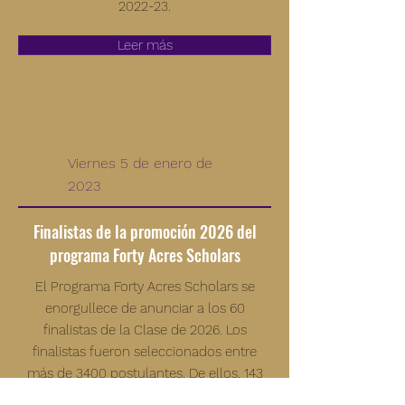
2022-23.
Leer más
Viernes 5 de enero de
2023
Finalistas de la promoción 2026 del
programa Forty Acres Scholars
El Programa Forty Acres Scholars se
enorgullece de anunciar a los 60
finalistas de la Clase de 2026. Los
finalistas fueron seleccionados entre
más de 3400 postulantes. De ellos, 143
semifinalistas fueron elegidos para pasar