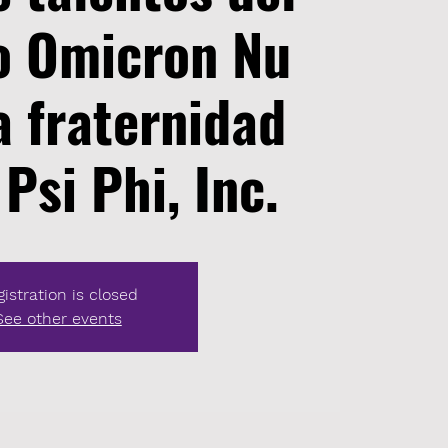
o Omicron Nu
a fraternidad
si Phi, Inc.
istration is closed
See other events