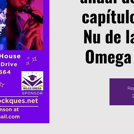
capítul
Nu de l
Omega P
Reg