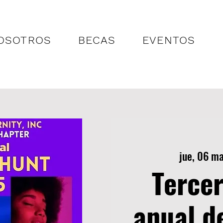
OSOTROS
BECAS
EVENTOS
jue, 06 m
Terce
anual d