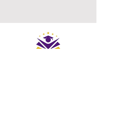
Suscríbete para recibir 
actualizaciones exclusivas
Nombre de pila
*
Apellido
*
Correo electrónico
*