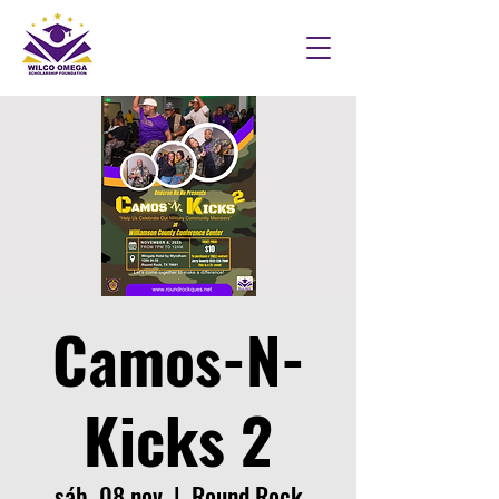
Camos-N-
Kicks 2
sáb, 08 nov
  |  
Round Rock