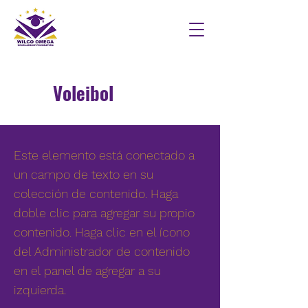
Voleibol
Este elemento está conectado a
un campo de texto en su
colección de contenido. Haga
doble clic para agregar su propio
contenido. Haga clic en el ícono
del Administrador de contenido
en el panel de agregar a su
izquierda.