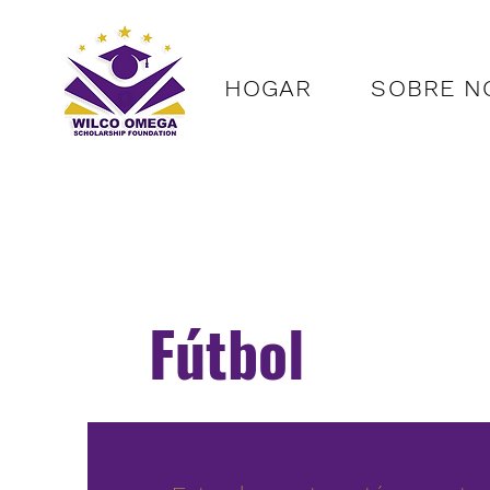
HOGAR
SOBRE N
Fútbol