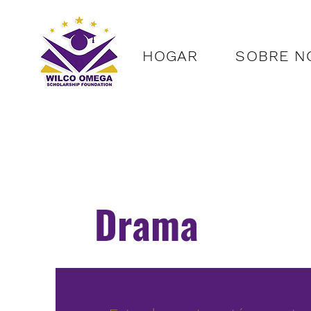
HOGAR
SOBRE N
Drama